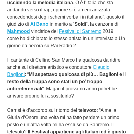
uccidendo la melodia italiana
. O è l’Italia che sta
andando verso il rap, oppure si è americanizzata
concedendosi degli schemi verbali in italiano”, questo il
giudizio di
Al Bano
in merito a “
Soldi
“, la canzone di
Mahmood
vincitrice del
Festival di Sanremo
2019,
come ha dichiarato lo stesso artista in un’intervista a Un
giorno da pecora su Rai Radio 2.
Il cantante di Cellino San Marco ha qualcosa da ridire
anche sul direttore artistico e conduttore
Claudio
Baglioni
: “
Mi aspettavo qualcosa di più… Baglioni e il
resto della truppa sono stati un po’ troppo
autoreferenziali
“. Magari il prossimo anno potrebbe
arrivare proprio lui a sostituirlo?
Carrisi è d’accordo sul ritorno del
televoto
: “A me la
Giuria d’Onore una volta mi ha fatto perdere un primo
posto e un’altra volta mi ha escluso da Sanremo. Il
televoto?
Il Festival appartiene agli Italiani ed è giusto