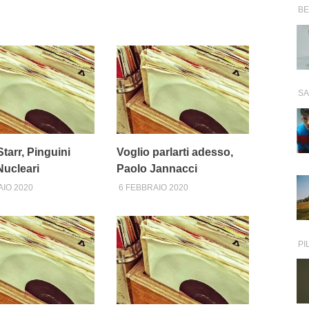
B
SA
tarr, Pinguini
Voglio parlarti adesso,
 Nucleari
Paolo Jannacci
AIO 2020
6 FEBBRAIO 2020
PI