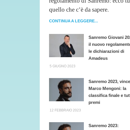
regolamento di Sanremo: ecco tu
quello che c’è da sapere.
CONTINUA A LEGGERE...
Sanremo Giovani 20
il nuovo regolament
le dichiarazioni di
Amadeus
5 GIUGNO 2023
Sanremo 2023, vinc
Marco Mengoni: la
classifica finale e tutt
premi
12 FEBBRAIO 2023
Sanremo 2023: