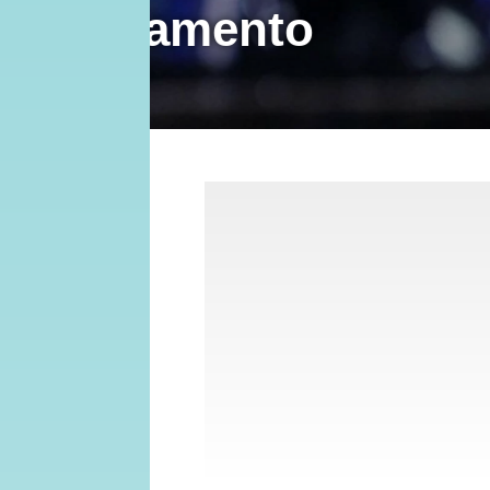
duetti
1 FEBBRAIO 2024
PAOLO ARUFFO
MU