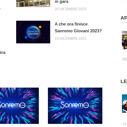
in gara
r
20 DICEMBRE 2023
A
A che ora finisce
Sanremo Giovani 2023?
19 DICEMBRE 2023
ica
B
LE
10