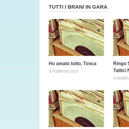
TUTTI I BRANI IN GARA
Ho amato tutto, Tosca
Ringo S
Tattici
6 FEBBRAIO 2020
6 FEBBR