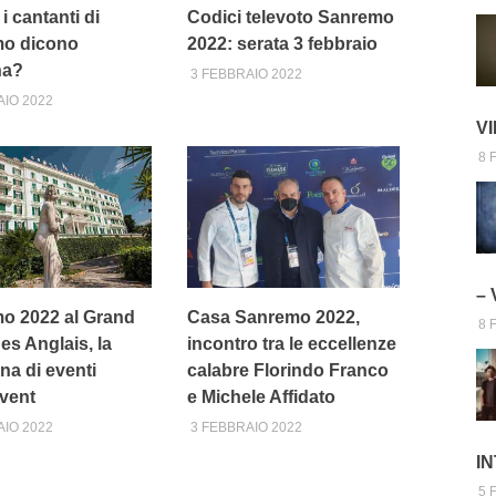
i cantanti di
Codici televoto Sanremo
o dicono
2022: serata 3 febbraio
na?
3 FEBBRAIO 2022
AIO 2022
V
8 
–
o 2022 al Grand
Casa Sanremo 2022,
8 
es Anglais, la
incontro tra le eccellenze
na di eventi
calabre Florindo Franco
vent
e Michele Affidato
AIO 2022
3 FEBBRAIO 2022
I
5 