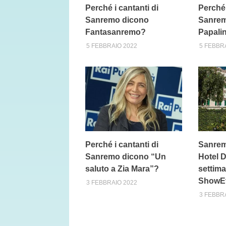
Perché i cantanti di
Perché 
Sanremo dicono
Sanrem
Fantasanremo?
Papali
5 FEBBRAIO 2022
5 FEBBR
Perché i cantanti di
Sanrem
Sanremo dicono “Un
Hotel D
saluto a Zia Mara”?
settima
ShowE
3 FEBBRAIO 2022
3 FEBBR