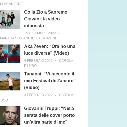
ELLACANZONE
Colla Zio a Sanremo
Giovani: la video
intervista
15 DICEMBRE 2022
MANTHA SURIANI BELLACANZONE
Aka 7even: “Ora ho una
luce diversa” (Video)
4 FEBBRAIO 2022
CAROLA
PILUSO
Tananai: “Vi racconto il
mio Festival dell’amore”
(Video)
3 FEBBRAIO 2022
CAROLA
LUSO
Giovanni Truppi: “Nella
serata delle cover porto
un’altra parte di me”