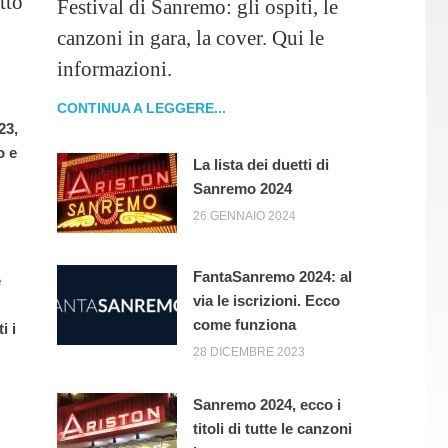
tto
Festival di Sanremo: gli ospiti, le
canzoni in gara, la cover. Qui le
informazioni.
CONTINUA A LEGGERE...
23,
o e
La lista dei duetti di
Sanremo 2024
26 GENNAIO 2024
FantaSanremo 2024: al
e
via le iscrizioni. Ecco
come funziona
i i
28 DICEMBRE 2023
Sanremo 2024, ecco i
titoli di tutte le canzoni