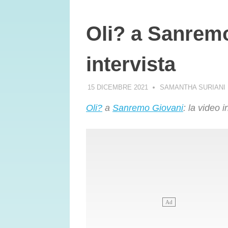
Oli? a Sanremo
intervista
15 DICEMBRE 2021
SAMANTHA SURIANI
Oli?
a
Sanremo Giovani
: la video 