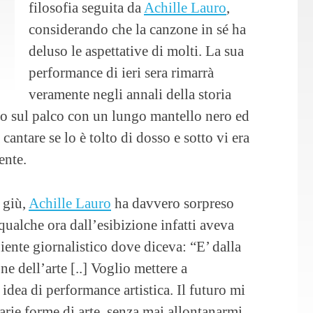
filosofia seguita da
Achille Lauro
,
considerando che la canzone in sé ha
deluso le aspettative di molti. La sua
performance di ieri sera rimarrà
veramente negli annali della storia
ito sul palco con un lungo mantello nero ed
antare se lo è tolto di dosso e sotto vi era
ente.
 giù,
Achille Lauro
ha davvero sorpreso
 qualche ora dall’esibizione infatti aveva
biente giornalistico dove diceva: “E’ dalla
e dell’arte [..] Voglio mettere a
idea di performance artistica. Il futuro mi
rie forme di arte, senza mai allontanarmi