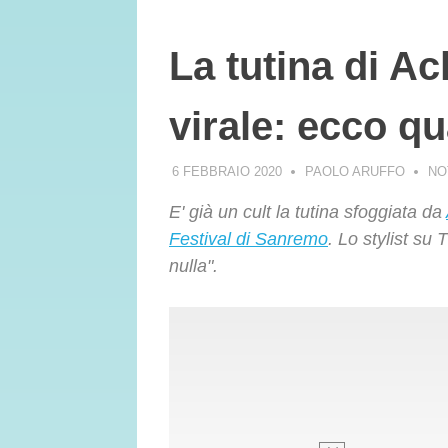
La tutina di Ac
virale: ecco q
6 FEBBRAIO 2020
PAOLO ARUFFO
NO
E' già un cult la tutina sfoggiata da
Festival di Sanremo
. Lo stylist su
nulla".