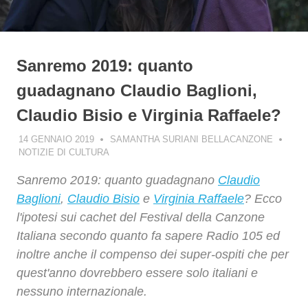
Sanremo 2019: quanto
guadagnano Claudio Baglioni,
Claudio Bisio e Virginia Raffaele?
14 GENNAIO 2019
SAMANTHA SURIANI BELLACANZONE
NOTIZIE DI CULTURA
Sanremo 2019: quanto guadagnano
Claudio
Baglioni
,
Claudio Bisio
e
Virginia Raffaele
? Ecco
l'ipotesi sui cachet del Festival della Canzone
Italiana secondo quanto fa sapere Radio 105 ed
inoltre anche il compenso dei super-ospiti che per
quest'anno dovrebbero essere solo italiani e
nessuno internazionale.