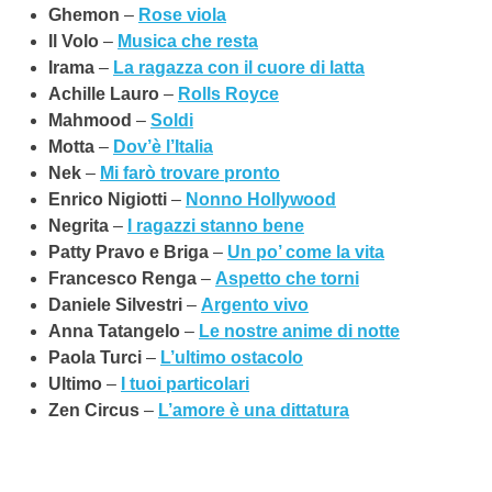
Ghemon
–
Rose viola
Il Volo
–
Musica che resta
Irama
–
La ragazza con il cuore di latta
Achille Lauro
–
Rolls Royce
Mahmood
–
Soldi
Motta
–
Dov’è l’Italia
Nek
–
Mi farò trovare pronto
Enrico Nigiotti
–
Nonno Hollywood
Negrita
–
I ragazzi stanno bene
Patty Pravo e Briga
–
Un po’ come la vita
Francesco Renga
–
Aspetto che torni
Daniele Silvestri
–
Argento vivo
Anna Tatangelo
–
Le nostre anime di notte
Paola Turci
–
L’ultimo ostacolo
Ultimo
–
I tuoi particolari
Zen Circus
–
L’amore è una dittatura