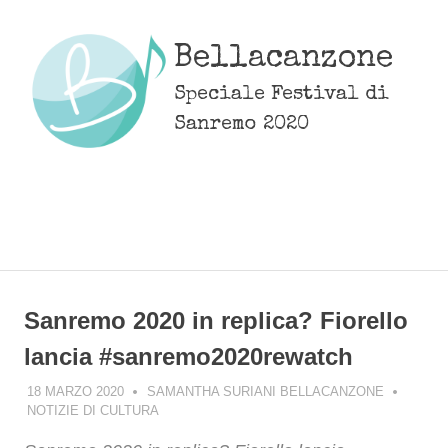
Skip
to
Bellacanzone
content
Speciale Festival di
Sanremo 2020
MENU
Sanremo 2020 in replica? Fiorello
lancia #sanremo2020rewatch
18 MARZO 2020
SAMANTHA SURIANI BELLACANZONE
NOTIZIE DI CULTURA