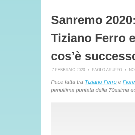
Sanremo 2020: 
Tiziano Ferro e
cos’è success
7 FEBBRAIO 2020
PAOLO ARUFFO
NO
Pace fatta tra
Tiziano Ferro
e
Fiore
penultima puntata della 70esima e