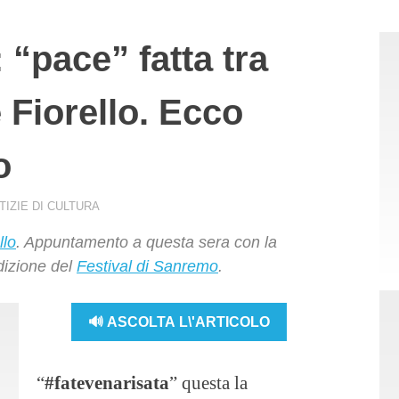
“pace” fatta tra
 Fiorello. Ecco
o
TIZIE DI CULTURA
llo
. Appuntamento a questa sera con la
dizione del
Festival di Sanremo
.
🔊 ASCOLTA L\'ARTICOLO
“
#fatevenarisata
” questa la