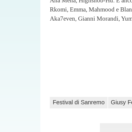
Ana Mena, Highsnob-Hu. E ancora
Rkomi, Emma, Mahmood e Blanco
Aka7even, Gianni Morandi, Yuma
Festival di Sanremo
Giusy Fe