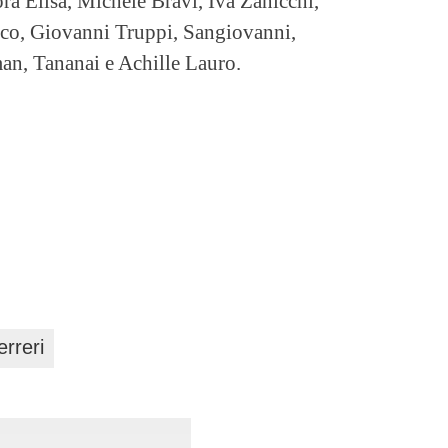
 Elisa, Michele Bravi, Iva Zanicchi,
, Giovanni Truppi, Sangiovanni,
n, Tananai e Achille Lauro.
rreri