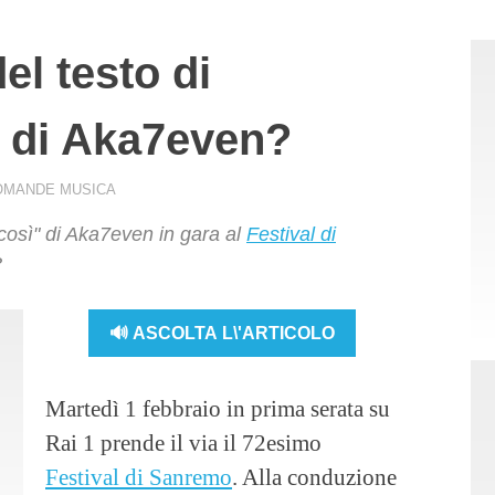
el testo di
” di Aka7even?
OMANDE MUSICA
a così" di Aka7even in gara al
Festival di
?
🔊 ASCOLTA L\'ARTICOLO
Martedì 1 febbraio in prima serata su
Rai 1 prende il via il 72esimo
Festival di Sanremo
. Alla conduzione