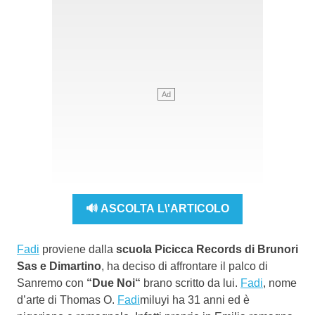
🔊 ASCOLTA L\'ARTICOLO
Fadi
proviene dalla
scuola Picicca Records di Brunori
Sas e Dimartino
, ha deciso di affrontare il palco di
Sanremo con
“Due Noi“
brano scritto da lui.
Fadi
, nome
d’arte di Thomas O.
Fadi
miluyi ha 31 anni ed è