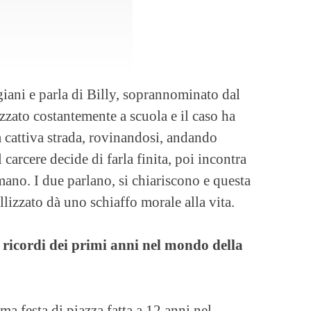
egiani e parla di Billy, soprannominato dal
zzato costantemente a scuola e il caso ha
a cattiva strada, rovinandosi, andando
 carcere decide di farla finita, poi incontra
mano. I due parlano, si chiariscono e questa
llizzato dà uno schiaffo morale alla vita.
 ricordi dei primi anni nel mondo della
ma festa di piazza fatta a 12 anni nel