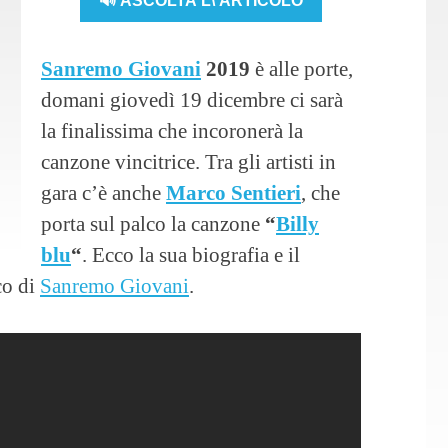
🔊 ASCOLTA L\'ARTICOLO
Sanremo Giovani
2019
è alle porte,
domani giovedì 19 dicembre ci sarà
la finalissima che incoronerà la
canzone vincitrice. Tra gli artisti in
gara c’è anche
Marco Sentieri
, che
porta sul palco la canzone
“
Billy
blu
“
. Ecco la sua biografia e il
co di
Sanremo Giovani
.