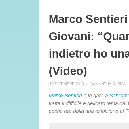
Marco Sentier
Giovani: “Qua
indietro ho un
(Video)
19 DICEMBRE 2019
SAMANTHA SURIANI
Marco Sentieri
è in gara a
Sanremo
tratta il difficile e delicato tema de
poche ore dalla sua esibizione al Fe