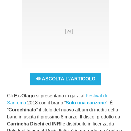
🔊 ASCOLTA L\'ARTICOLO
Gli
Ex-Otago
si presentano in gara al
Festival di
Sanremo
2018 con il brano “
Solo una canzone
“. È
“
Corochinato
” il titolo del nuovo album di inediti della
band in uscita il prossimo 8 marzo. Il disco, prodotto da
Garrincha Dischi ed INRI
e distribuito in licenza da
Polydor/Universal Music Italia, è in pre-order su Apple e