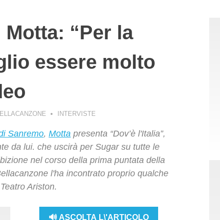
Motta: “Per la
glio essere molto
deo
BELLACANZONE
INTERVISTE
 di Sanremo
,
Motta
presenta “Dov’è l'Italia”,
e da lui. che uscirà per Sugar su tutte le
sibizione nel corso della prima puntata della
lacanzone l'ha incontrato proprio qualche
Teatro Ariston.
🔊 ASCOLTA L\'ARTICOLO