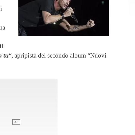
i
 ma
il
o tu
“, apripista del secondo album “Nuovi