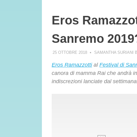
Eros Ramazzotti
Sanremo 2019
25 OTTOBRE 2018
SAMANTHA SURIANI 
Eros Ramazzotti
al
Festival di Sa
canora di mamma Rai che andrà in 
indiscrezioni lanciate dal settimana