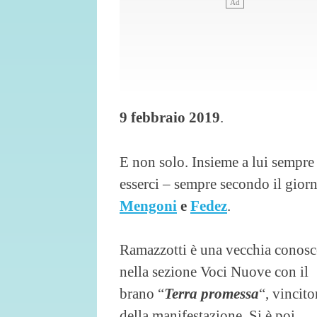
9 febbraio 2019
.
E non solo. Insieme a lui sempre 
esserci – sempre secondo il gior
Mengoni
e
Fedez
.
Ramazzotti è una vecchia conosce
nella sezione Voci
Nuove con il
brano “
Terra promessa
“, vincito
della manifestazione. Si è poi