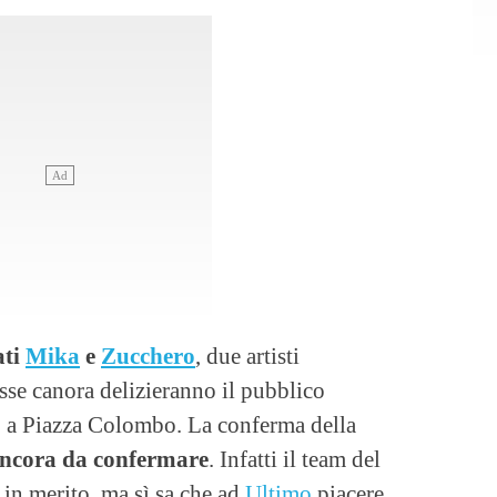
ati
Mika
e
Zucchero
, due artisti
sse canora delizieranno il pubblico
 a Piazza Colombo. La conferma della
ancora da confermare
. Infatti il team del
 in merito, ma sì sa che ad
Ultimo
piacere