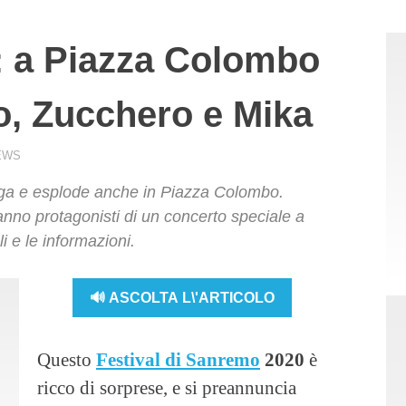
 a Piazza Colombo
o, Zucchero e Mika
EWS
rga e esplode anche in Piazza Colombo.
nno protagonisti di un concerto speciale a
i e le informazioni.
🔊 ASCOLTA L\'ARTICOLO
Questo
Festival di Sanremo
2020
è
ricco di sorprese, e si preannuncia