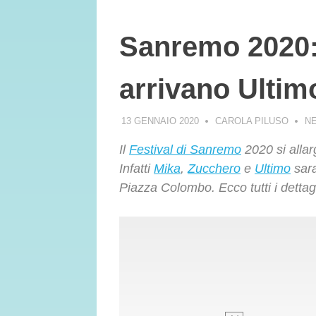
Sanremo 2020:
arrivano Ultim
13 GENNAIO 2020
CAROLA PILUSO
N
Il
Festival di Sanremo
2020 si alla
Infatti
Mika
,
Zucchero
e
Ultimo
sara
Piazza Colombo. Ecco tutti i dettagl