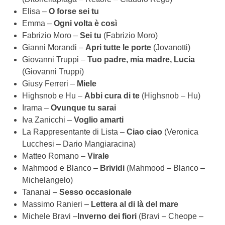
Elisa –
O forse sei tu
Emma –
Ogni volta è così
Fabrizio Moro –
Sei tu
(Fabrizio Moro)
Gianni Morandi –
Apri tutte le porte
(Jovanotti)
Giovanni Truppi –
Tuo padre, mia madre, Lucia
(Giovanni Truppi)
Giusy Ferreri –
Miele
Highsnob e Hu –
Abbi cura di te
(Highsnob – Hu)
Irama –
Ovunque tu sarai
Iva Zanicchi –
Voglio amarti
La Rappresentante di Lista –
Ciao ciao
(Veronica
Lucchesi – Dario Mangiaracina)
Matteo Romano –
Virale
Mahmood e Blanco –
Brividi
(Mahmood – Blanco –
Michelangelo)
Tananai –
Sesso occasionale
Massimo Ranieri –
Lettera al di là del mare
Michele Bravi –
Inverno dei fiori
(Bravi – Cheope –