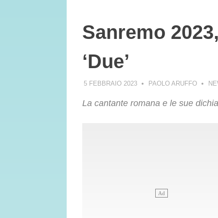
Sanremo 2023, 
‘Due’
5 FEBBRAIO 2023
PAOLO ARUFFO
NE
La cantante romana e le sue dichi