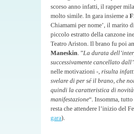
scorso anno infatti, il rapper mil
molto simile. In gara insieme a
Fr
Chiamami per nome’, il marito d
piccolo estratto della canzone in
Teatro Ariston. Il brano fu poi a
Maneskin
. ”
La durata dell’inter
successivamente cancellato dall’
nelle motivazioni -,
risulta infat
svelare di per sé il brano, che n
quindi la caratteristica di novit
manifestazione
“. Insomma, tutto
resta che attendere l’inizio del Fe
gara
).