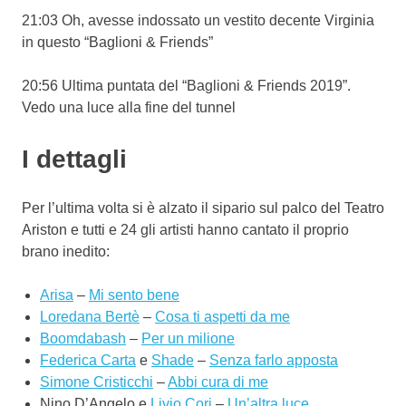
21:03 Oh, avesse indossato un vestito decente Virginia
in questo “Baglioni & Friends”
20:56 Ultima puntata del “Baglioni & Friends 2019”.
Vedo una luce alla fine del tunnel
I dettagli
Per l’ultima volta si è alzato il sipario sul palco del Teatro
Ariston e tutti e 24 gli artisti hanno cantato il proprio
brano inedito:
Arisa
–
Mi sento bene
Loredana Bertè
–
Cosa ti aspetti da me
Boomdabash
–
Per un milione
Federica Carta
e
Shade
–
Senza farlo apposta
Simone Cristicchi
–
Abbi cura di me
Nino D’Angelo e
Livio Cori
–
Un’altra luce