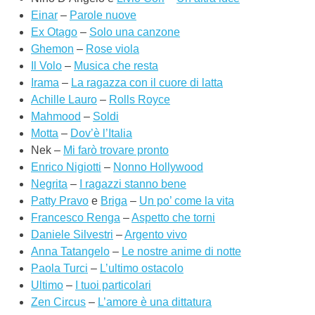
Einar
–
Parole nuove
Ex Otago
–
Solo una canzone
Ghemon
–
Rose viola
Il Volo
–
Musica che resta
Irama
–
La ragazza con il cuore di latta
Achille Lauro
–
Rolls Royce
Mahmood
–
Soldi
Motta
–
Dov’è l’Italia
Nek –
Mi farò trovare pronto
Enrico Nigiotti
–
Nonno Hollywood
Negrita
–
I ragazzi stanno bene
Patty Pravo
e
Briga
–
Un po’ come la vita
Francesco Renga
–
Aspetto che torni
Daniele Silvestri
–
Argento vivo
Anna Tatangelo
–
Le nostre anime di notte
Paola Turci
–
L’ultimo ostacolo
Ultimo
–
I tuoi particolari
Zen Circus
–
L’amore è una dittatura