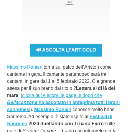
🔊 ASCOLTA L\'ARTICOLO
Massimo Ranieri
torna sul palco dell’Ariston come
cantante in gara. Il cantante partenopeo sarà tra i
cantanti in gara dal 1 al 5 febbraio 2022. C’è grande
attesa per il suo brano dal titolo ?
Lettera al di là del
mare’
(
clicca qui e scopri le pagelle dopo che
Bellacanzone
ha ascoltato in anteprima tutti i brani
sanremesi
).
Massimo Ranieri
conosce molto bene
Sanremo. Ad esempio, è stato ospite
al
Festival di
Sanremo
2020 duettando con Tiziano Ferro
sulle
note di
Perdere l’amore
, il brano che interpretò per la