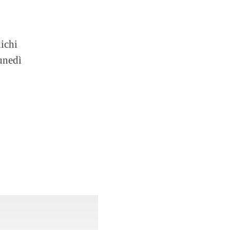
ichi
lunedì