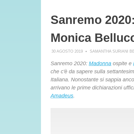
Sanremo 2020:
Monica Bellucc
30 AGOSTO 2019
SAMANTHA SURIANI B
Sanremo 2020:
Madonna
ospite e
che c'è da sapere sulla settantesi
Italiana. Nonostante si sappia anc
arrivano le prime dichiarazioni uffici
Amadeus
.