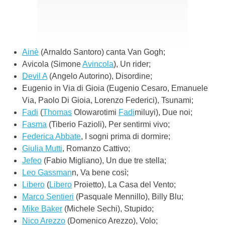
Ainè
(Arnaldo Santoro) canta Van Gogh;
Avicola (Simone
Avincola
), Un rider;
Devil A
(Angelo Autorino), Disordine;
Eugenio in Via di Gioia (Eugenio Cesaro, Emanuele
Via, Paolo Di Gioia, Lorenzo Federici), Tsunami;
Fadi
(
Thomas
Olowarotimi
Fadi
miluyi), Due noi;
Fasma
(Tiberio Fazioli), Per sentirmi vivo;
Federica Abbate
, I sogni prima di dormire;
Giulia Mutti
, Romanzo Cattivo;
Jefeo
(Fabio Migliano), Un due tre stella;
Leo Gassman
n, Va bene così;
Libero
(
Libero
Proietto), La Casa del Vento;
Marco Sentieri
(Pasquale Mennillo), Billy Blu;
Mike Baker
(Michele Sechi), Stupido;
Nico Arezzo
(Domenico Arezzo), Volo;