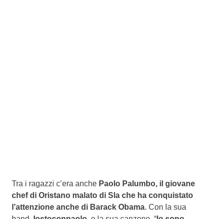
Tra i ragazzi c’era anche
Paolo Palumbo, il giovane
chef di Oristano malato di Sla che ha conquistato
l’attenzione anche di Barack Obama
. Con la sua
band,
Iostoconpaolo
, e la sua canzone, “
Io sono